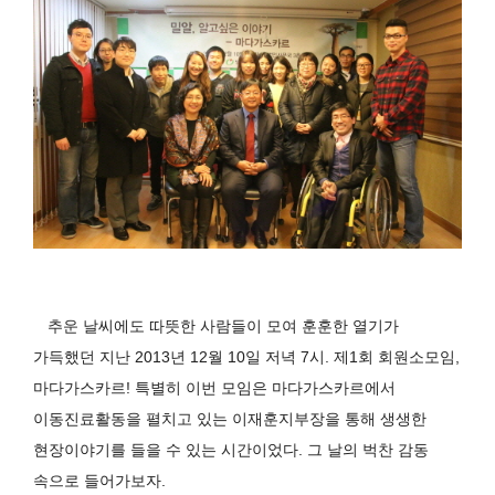
추운 날씨에도 따뜻한 사람들이 모여 훈훈한 열기가
가득했던 지난
2013
년
12
월
10
일 저녁
7
시
.
제
1
회 회원소모임
,
마다가스카르
!
특별히 이번 모임은 마다가스카르에서
이동진료활동을 펼치고 있는 이재훈지부장을 통해 생생한
현장이야기를 들을 수 있는 시간이었다
.
그 날의 벅찬 감동
속으로 들어가보자
.