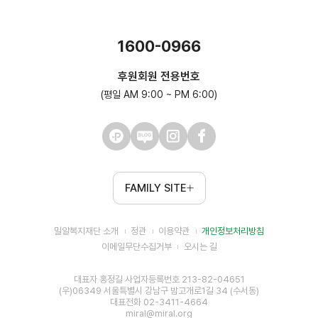
1600-0966
후원회원 전용번호
(평일 AM 9:00 ~ PM 6:00)
FAMILY SITE
밀알복지재단 소개
정관
이용약관
개인정보처리방침
이메일무단수집거부
오시는 길
대표자 홍정길 사업자등록번호 213-82-04651
(우)06349 서울특별시 강남구 밤고개로1길 34 (수서동)
대표전화 02-3411-4664
miral@miral.org