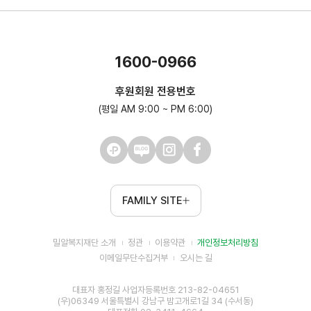
1600-0966
후원회원 전용번호
(평일 AM 9:00 ~ PM 6:00)
FAMILY SITE
밀알복지재단 소개
정관
이용약관
개인정보처리방침
이메일무단수집거부
오시는 길
대표자 홍정길 사업자등록번호 213-82-04651
(우)06349 서울특별시 강남구 밤고개로1길 34 (수서동)