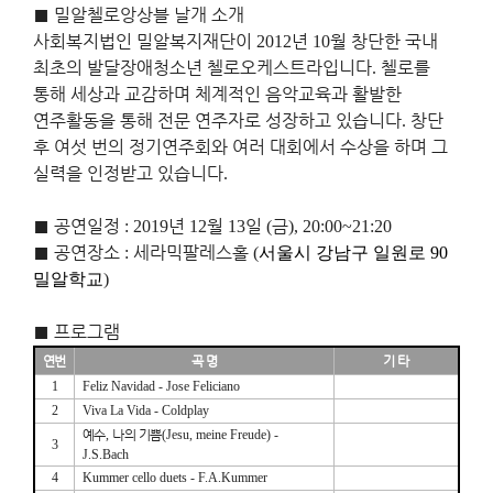
■
밀알첼로앙상블 날개 소개
사회복지법인 밀알복지재단이
년
월 창단한 국내
2012
10
최초의 발달장애청소년 첼로오케스트라입니다
첼로를
.
통해 세상과 교감하며 체계적인 음악교육과 활발한
연주활동을 통해 전문 연주자로 성장하고 있습니다
창단
.
후 여섯 번의 정기연주회와 여러 대회에서 수상을 하며 그
실력을 인정받고 있습니다
.
■
공연일정
년
월
일
금
: 2019
12
13
(
), 20:00~21:20
■
공연장소
세라믹팔레스홀
:
(
서울시 강남구 일원로 90
밀알학교
)
■
프로그램
연번
곡 명
기 타
1
Feliz Navidad
-
Jose Feliciano
2
Viva La Vida - Coldplay
예수
,
나의 기쁨
(Jesu, meine Freude) -
3
J.S.Bach
4
Kummer cello duets - F.A.Kummer