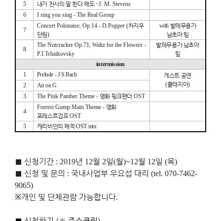
5
내가 천사의 말 한다 해도 -
J. M. Stevens
6
I sing you sing - The Real Group
Concert Polonaise, Op.14
-
D.Popper (
차지우
with
발레무용가
7
단원
)
남초아 팀
The Nutcracker Op.71, Waltz for the Flowers -
발레무용가 남초아
8
P.I.Tchaikovsky
팀
intermission
1
Prelude
-
J.S.Bach
게스트 공연
(
클래지아
)
2
Air on G
3
The Pink Panther Theme -
영화 핑크팬더
OST
Forrest Gump Main Theme -
영화
4
포레스트검프
OST
5
캐리비안의 해적
OST mix
■
신청기간
년
월
일
월
월
일
목
: 2019
12
2
(
)~12
12
(
)
■
신청 및 문의
국내사업부 우요섭 대리
:
(tel. 070-7462-
9065)
개인 및 단체관람 가능합니다
※
.
■
신청하기
(
※ 주소
클릭
)