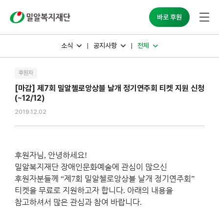
밀알복지재단
바로 후원
소식
공지사항
전체
후원자
[마감] 제7회 밀알첼로앙상블 날개 정기연주회 티켓 지원 신청
(~12/12)
2019.12.02
후원자님
안녕하세요
,
!
밀알복지재단 장애인문화예술에 관심이 많으신
후원자분들께
제
회 밀알첼로앙상블 날개 정기연주회
“
7
”
티켓을 무료로 지원하고자 합니다
아래의 내용을
.
참고하셔서 많은 관심과 참여 바랍니다
.