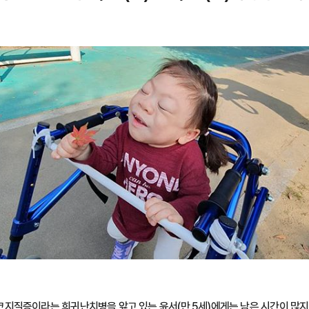
뮤코지질증이라는 희귀난치병을 앓고 있는 윤서(만 5세)에게는 남은 시간이 많지