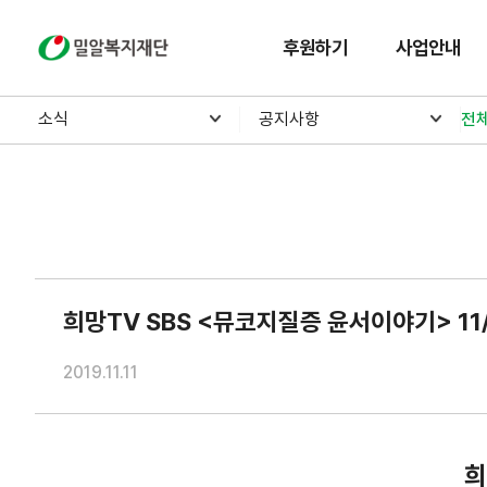
밀알복지재단
후원하기
사업안내
소식
공지사항
전
희망TV SBS <뮤코지질증 윤서이야기> 11/
2019.11.11
희