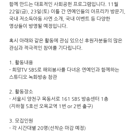
함께 만드는 대표적인 사회공헌 프로그램입니다
. 11
월
22
일
(
금
), 23
일
(
토
)
이틀 간 연예인들의 아프리카 방문기
,
국내 저소득아동 사연 소개
,
국내 이벤트 등 다양한
영상들이 방영될 예정입니다
.
혹시 아래와 같은 활동에 관심 있으신 후원자분들의 많은
관심과 적극적인 참여를 기다립니다
.
1.
활동내용
-
희망
TV SBS
로 해외봉사를 다녀온 연예인과 함께하는
스튜디오 녹화방송 참관
2.
활동장소
-
서울시 양천구 목동서로
161 SBS
방송센터
1
층
(
지하철
5
호선 오목교역
1
번
or 2
번 출구
)
3.
모집인원
-
각 시간대별
20
명
(
선착순 마감 예정
)