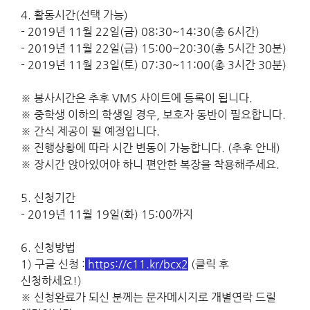
4.
활동시간
(
선택 가능
)
- 2019
년
11
월
22
일
(
금
) 08:30~14:30(
총
6
시간
)
- 2019
년
11
월
22
일
(
금
) 15:00~20:30(
총
5
시간
30
분
)
- 2019
년
11
월
23
일
(
토
) 07:30~11:00(
총
3
시간
30
분
)
※
봉사시간은 추후
VMS
사이트에 등록이 됩니다
.
※
중학생 이하의 학생일 경우, 보호자 동반이 필요합니다
.
※
간식 제공이 될 예정입니다
.
※
진행상황에 따라 시간 변동이 가능합니다
. (
추후 안내
)
※
장시간 앉아있어야 하니 편안한 복장을 착용해주세요
.
5.
신청기간
- 2019
년
11
월
19
일
(
화
) 15:00
까지
6.
신청방법
1)
구글 신청
:
https://c11.kr/bcx2
(클릭 후
신청하세요!)
※
신청완료가 되신 분께는 문자메시지로 개별연락 드릴