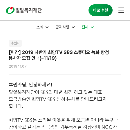
밀알복지재단
바로 후원
소식
공지사항
전체
후원자
[마감] 2019 하반기 희망TV SBS 스튜디오 녹화 방청
봉사자 모집 안내(~11/19)
2019.11.07
후원자님
,
안녕하세요
!
밀알복지재단이
SBS
와 매년 함께 하고 있는 대표
모금방송인 희망
TV SBS
방청 봉사를 안내드리고자
합니다
.
희망
TV SBS
는 소외된 이웃을 위해 모금뿐 아니라 누구나
참여하고 즐기는 적극적인 기부축제를 지향하며
NGO
가