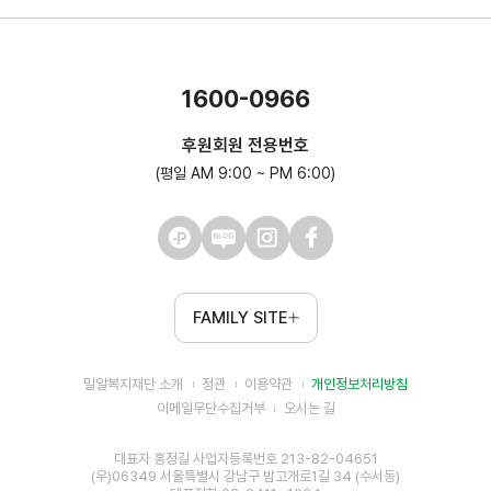
1600-0966
후원회원 전용번호
(평일 AM 9:00 ~ PM 6:00)
FAMILY SITE
밀알복지재단 소개
정관
이용약관
개인정보처리방침
이메일무단수집거부
오시는 길
대표자 홍정길 사업자등록번호 213-82-04651
(우)06349 서울특별시 강남구 밤고개로1길 34 (수서동)