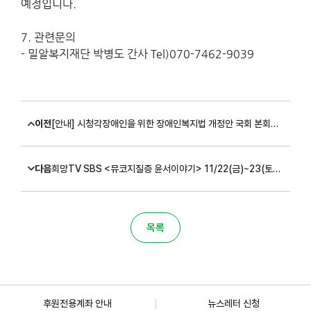
예정입니다
.
7.
관련문의
-
밀알복지재단 박병도 간사
Tel)070-7462-9039
이전
[안내] 시청각장애인을 위한 장애인복지법 개정안 국회 본회의 통과
다음
희망TV SBS <뮤코지질증 윤서이야기> 11/22(금)~23(토) 방영안내
목록
후원전용계좌 안내
뉴스레터 신청