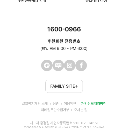
후원전용계좌 안내
뉴스레터 신청
1600-0966
후원회원 전용번호
(평일 AM 9:00 ~ PM 6:00)
FAMILY SITE
밀알복지재단 소개
정관
이용약관
개인정보처리방침
이메일무단수집거부
오시는 길
대표자 홍정길 사업자등록번호 213-82-04651
(우)06349 서울특별시 강남구 밤고개로1길 34 (수서동)