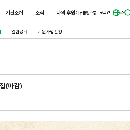
기관소개
소식
나의 후원
로그인
EN
기부금영수증
체
일반공지
지원사업신청
집(마감)