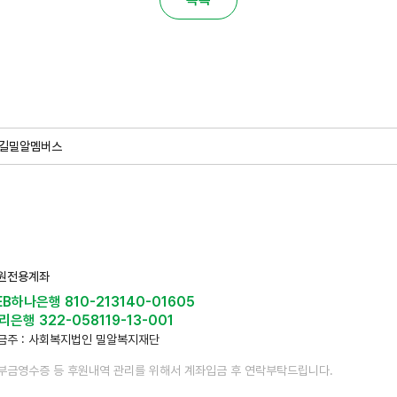
길
밀알멤버스
원전용계좌
EB하나은행 810-213140-01605
리은행 322-058119-13-001
금주 : 사회복지법인 밀알복지재단
부금영수증 등 후원내역 관리를 위해서 계좌입금 후 연락부탁드립니다.