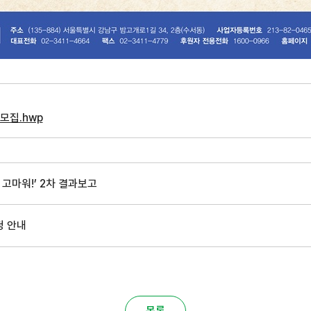
모집.hwp
 고마워!’ 2차 결과보고
청 안내
목록