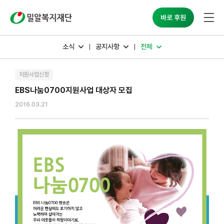
밀알복지재단
바로 후원
소식
공지사항
전체
지원사업신청
EBS나눔0700지원사업 대상자 모집
2016.03.21