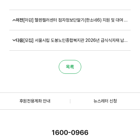
이전
[마감] 헬렌켈러센터 점자정보단말기(한소네6) 지원 및 대여 참여자 모집(~11.07)
다음
[모집] 서울시립 도봉노인종합복지관 2026년 급식식자재 납품업체 선정공고(~11/26)
목록
후원전용계좌 안내
뉴스레터 신청
1600-0966