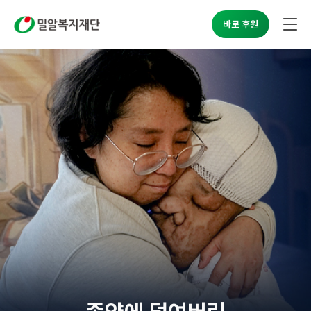
밀알복지재단
바로 후원