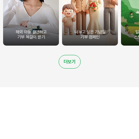
해외 아동 결연하고
나누고 싶은 기념일
일
기부 목걸이 받기
기부 캠페인
스
더보기