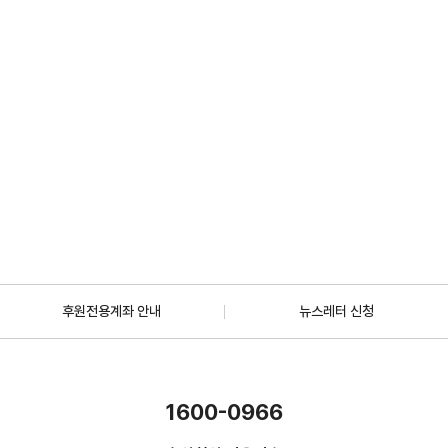
2026.07.01
일반
[안내] 7월 5일 오후 1시 30분, KBS 바다건너사랑 ‘배우 한지혜(우간다)
편’ 방송
2026.06.29
더보기
후원전용계좌 안내
뉴스레터 신청
1600-0966