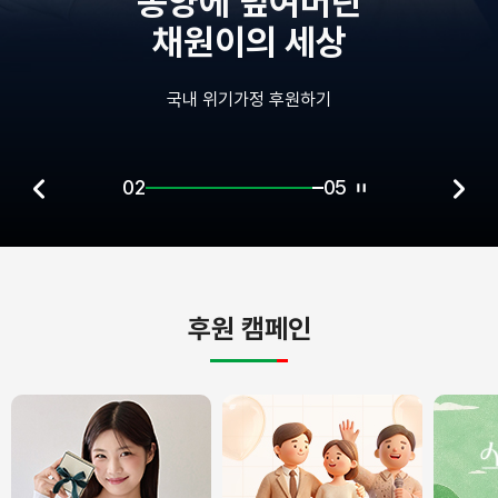
종양에 덮여버린
채원이의 세상
국내 위기가정 후원하기
02
05
후원 캠페인