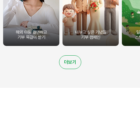
해외 아동 결연하고
나누고 싶은 기념일
일
기부 목걸이 받기
기부 캠페인
스
더보기