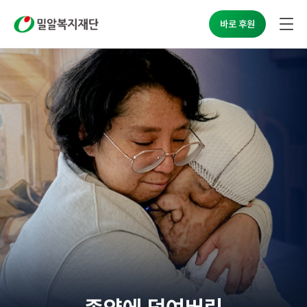
밀알복지재단
바로 후원