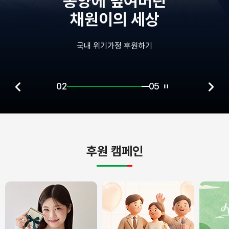
종양에 덮여버린
채원이의 세상
국내 위기가정 후원하기
02
05
후원 캠페인