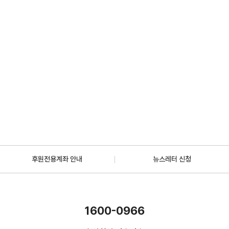
2026.07.01
일반
[안내] 7월 5일 오후 1시 30분, KBS 바다건너사랑 ‘배우 한지혜(우간다)
편’ 방송
2026.06.29
더보기
후원전용계좌 안내
뉴스레터 신청
1600-0966