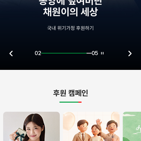
종양에 덮여버린
채원이의 세상
국내 위기가정 후원하기
02
05
후원 캠페인