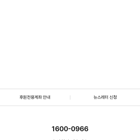
2026.07.01
일반
[안내] 7월 5일 오후 1시 30분, KBS 바다건너사랑 ‘배우 한지혜(우간다)
편’ 방송
2026.06.29
더보기
후원전용계좌 안내
뉴스레터 신청
1600-0966