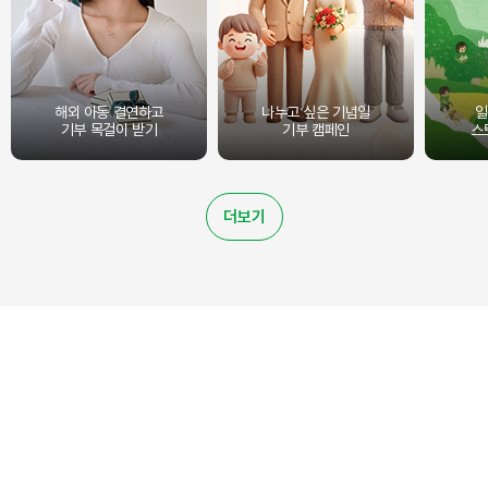
해외 아동 결연하고
나누고 싶은 기념일
일
기부 목걸이 받기
기부 캠페인
스
더보기