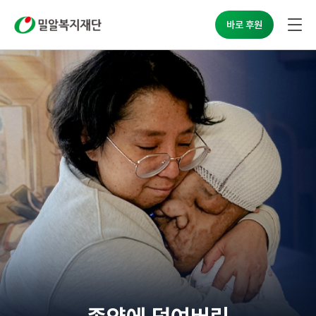
밀알복지재단
바로 후원