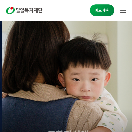
밀알복지재단
바로 후원