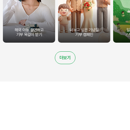
해외 아동 결연하고
나누고 싶은 기념일
일
기부 목걸이 받기
기부 캠페인
스
더보기