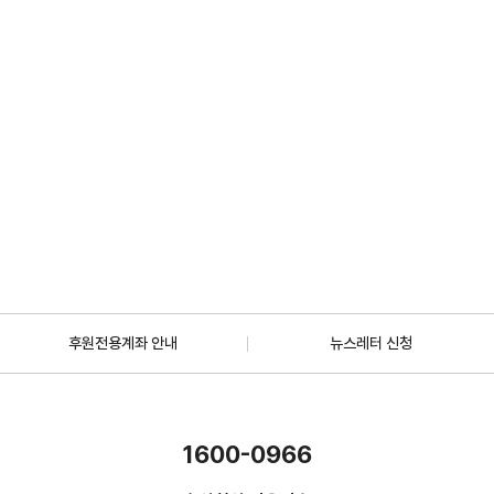
2026.07.01
일반
[안내] 7월 5일 오후 1시 30분, KBS 바다건너사랑 ‘배우 한지혜(우간다)
편’ 방송
2026.06.29
더보기
후원전용계좌 안내
뉴스레터 신청
1600-0966