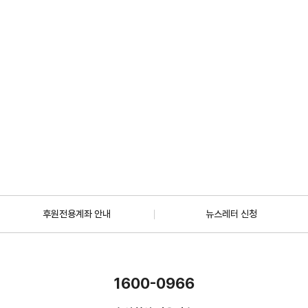
2026.07.01
일반
[안내] 7월 5일 오후 1시 30분, KBS 바다건너사랑 ‘배우 한지혜(우간다)
편’ 방송
2026.06.29
더보기
후원전용계좌 안내
뉴스레터 신청
1600-0966