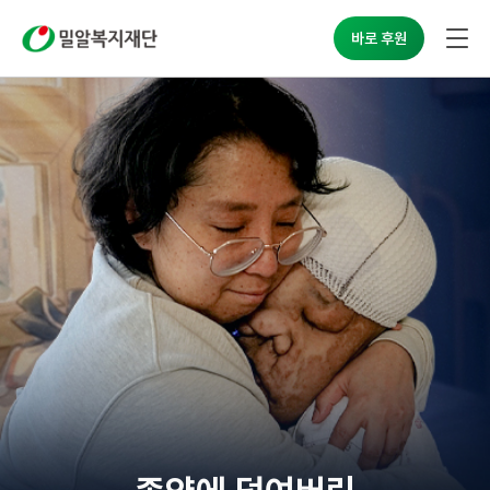
밀알복지재단
바로 후원