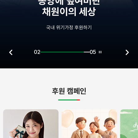
종양에 덮여버린
채원이의 세상
국내 위기가정 후원하기
02
05
후원 캠페인