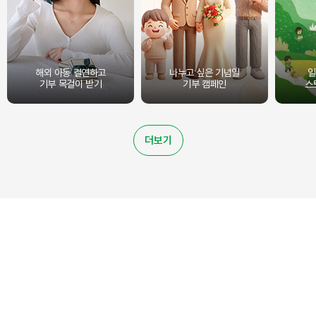
해외 아동 결연하고
나누고 싶은 기념일
일
기부 목걸이 받기
기부 캠페인
스
더보기