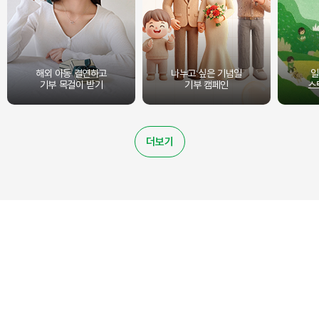
해외 아동 결연하고
나누고 싶은 기념일
일
기부 목걸이 받기
기부 캠페인
스
더보기