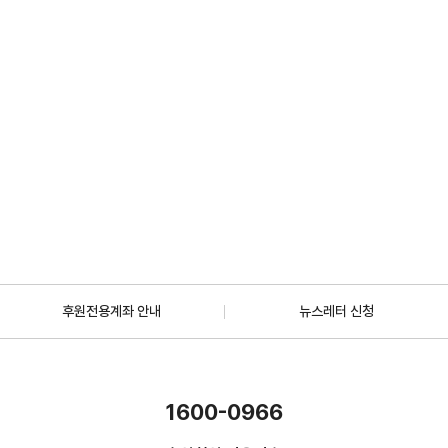
2026.07.01
일반
[안내] 7월 5일 오후 1시 30분, KBS 바다건너사랑 ‘배우 한지혜(우간다)
편’ 방송
2026.06.29
더보기
후원전용계좌 안내
뉴스레터 신청
1600-0966