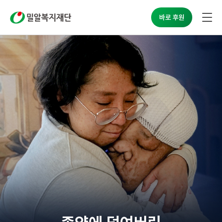
밀알복지재단
바로 후원