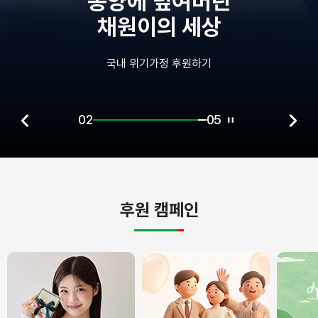
종양에 덮여버린
채원이의 세상
국내 위기가정 후원하기
02
05
후원 캠페인