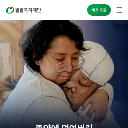
밀알복지재단
바로 후원