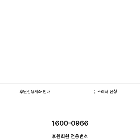
지원사업신청
2026년-2027년 BMS청년암환자 사회 자립지원 프로젝트 "REBOOT"
대상자 모집 안내
2026.08.03
더보기
후원전용계좌 안내
뉴스레터 신청
1600-0966
후원회원 전용번호