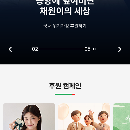
덮여버린
중환자
 세상
혼자 남겨
 후원하기
국내 장애아동
02
05
후원 캠페인