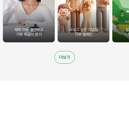
해외 아동 결연하고
나누고 싶은 기념일
일
기부 목걸이 받기
기부 캠페인
스
더보기