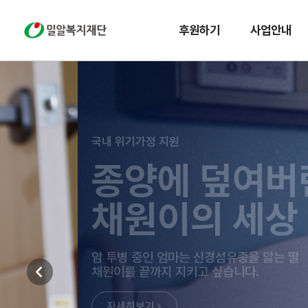
밀알복지재단
후원하기
사업안내
국내 위기가정 지원
종양에 덮여버린
채원이의 세상
암 투병 중인 엄마는 신경섬유종을 앓는 딸
채원이를 끝까지 지키고 싶습니다.
자세히보기