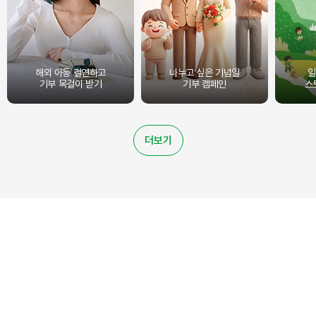
해외 아동 결연하고
나누고 싶은 기념일
일
기부 목걸이 받기
기부 캠페인
스
더보기