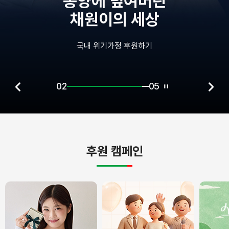
종양에 덮여버린
채원이의 세상
국내 위기가정 후원하기
02
05
후원 캠페인