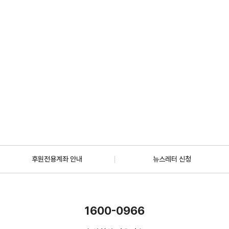
2026.07.01
일반
[안내] 7월 5일 오후 1시 30분, KBS 바다건너사랑 ‘배우 한지혜(우간다)
편’ 방송
2026.06.29
더보기
후원전용계좌 안내
뉴스레터 신청
1600-0966