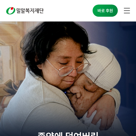
밀알복지재단
바로 후원