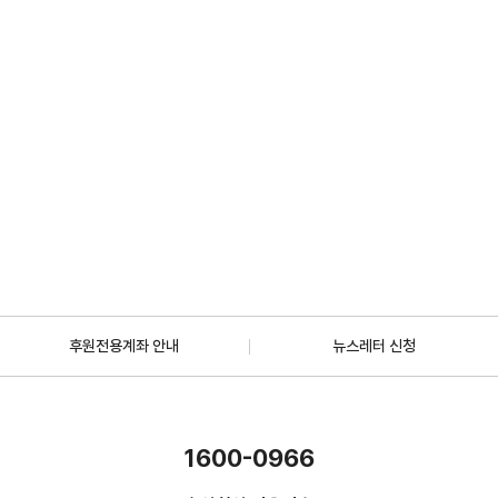
2026.07.01
일반
[안내] 7월 5일 오후 1시 30분, KBS 바다건너사랑 ‘배우 한지혜(우간다)
편’ 방송
2026.06.29
더보기
후원전용계좌 안내
뉴스레터 신청
1600-0966