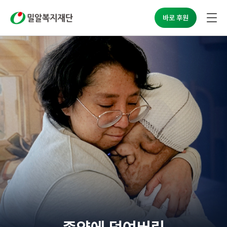
밀알복지재단
바로 후원