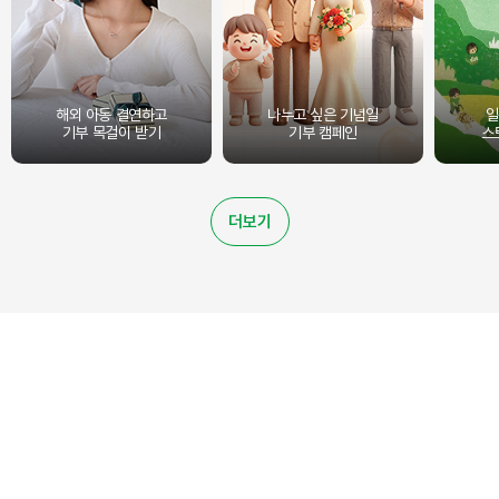
해외 아동 결연하고
나누고 싶은 기념일
일
기부 목걸이 받기
기부 캠페인
스
더보기