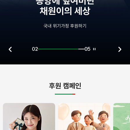
종양에 덮여버린
채원이의 세상
국내 위기가정 후원하기
02
05
후원 캠페인