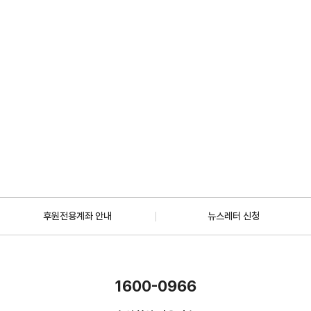
2026.07.01
일반
[안내] 7월 5일 오후 1시 30분, KBS 바다건너사랑 ‘배우 한지혜(우간다)
편’ 방송
2026.06.29
더보기
후원전용계좌 안내
뉴스레터 신청
1600-0966