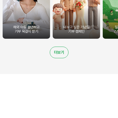
해외 아동 결연하고
나누고 싶은 기념일
일
기부 목걸이 받기
기부 캠페인
스
더보기