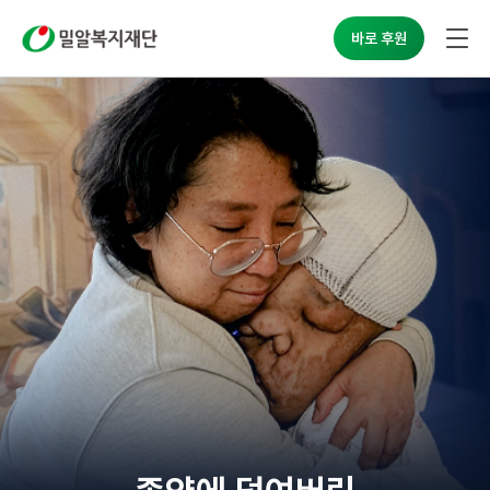
밀알복지재단
바로 후원