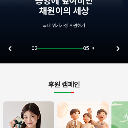
버린
중환자실에
상
혼자 남겨진 
기
국내 장애아동 후원하
02
05
후원 캠페인