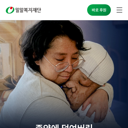
밀알복지재단
바로 후원