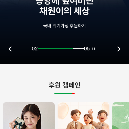
종양에 덮여버린
채원이의 세상
국내 위기가정 후원하기
02
05
후원 캠페인