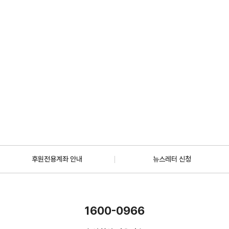
2026.07.01
일반
[안내] 7월 5일 오후 1시 30분, KBS 바다건너사랑 ‘배우 한지혜(우간다)
편’ 방송
2026.06.29
더보기
후원전용계좌 안내
뉴스레터 신청
1600-0966