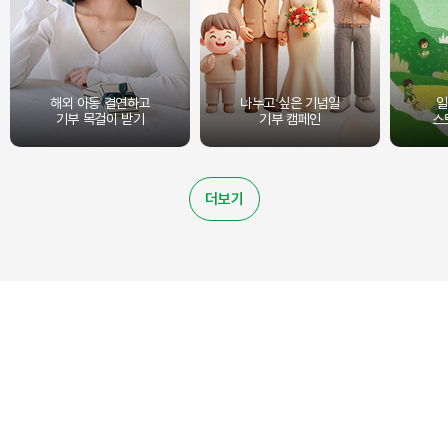
해외 아동 결연하고
나누고 싶은 기념일
일
기부 목걸이 받기
기부 캠페인
스
더보기