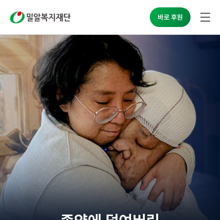
밀알복지재단
바로 후원