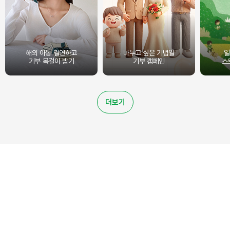
해외 아동 결연하고
나누고 싶은 기념일
일
기부 목걸이 받기
기부 캠페인
스
더보기