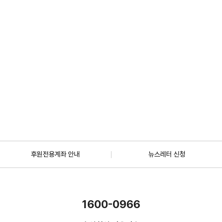
2026.07.01
일반
[안내] 7월 5일 오후 1시 30분, KBS 바다건너사랑 ‘배우 한지혜(우간다)
편’ 방송
2026.06.29
더보기
후원전용계좌 안내
뉴스레터 신청
1600-0966