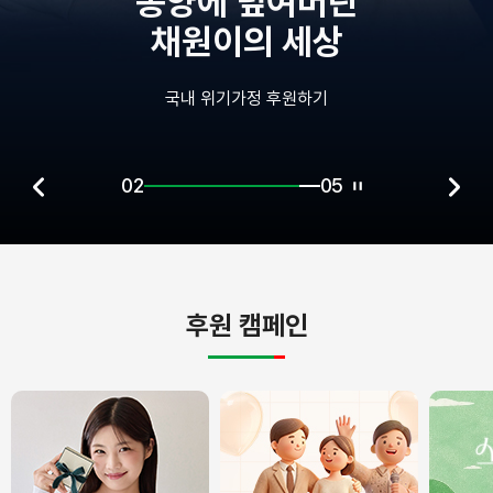
종양에 덮여버린
채원이의 세상
국내 위기가정 후원하기
02
05
후원 캠페인