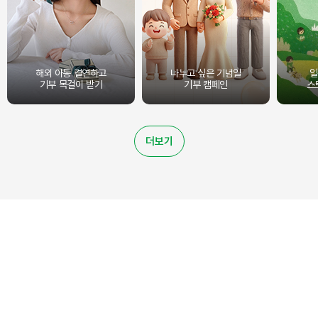
해외 아동 결연하고
나누고 싶은 기념일
일
기부 목걸이 받기
기부 캠페인
스
더보기