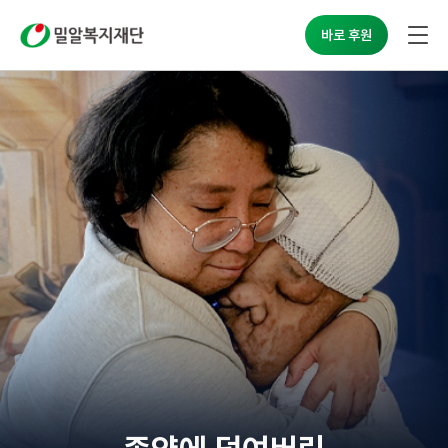
밀알복지재단
바로 후원