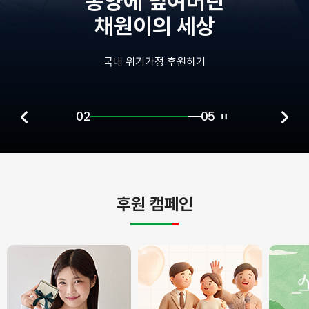
종양에 덮여버린
채원이의 세상
국내 위기가정 후원하기
02
05
후원 캠페인