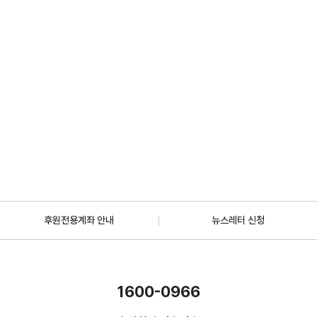
2026.07.01
일반
[안내] 7월 5일 오후 1시 30분, KBS 바다건너사랑 ‘배우 한지혜(우간다)
편’ 방송
2026.06.29
더보기
후원전용계좌 안내
뉴스레터 신청
1600-0966