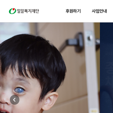
밀알복지재단
후원하기
사업안내
국내 위기가정 지원
종양에 덮여버린
채원이의 세상
암 투병 중인 엄마는 신경섬유종을 앓는 딸
채원이를 끝까지 지키고 싶습니다.
자세히보기