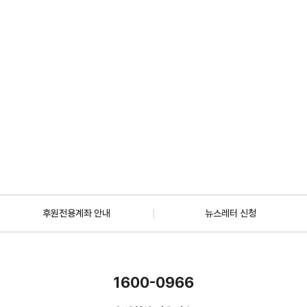
2026.07.01
일반
[안내] 7월 5일 오후 1시 30분, KBS 바다건너사랑 ‘배우 한지혜(우간다)
편’ 방송
2026.06.29
더보기
후원전용계좌 안내
뉴스레터 신청
1600-0966