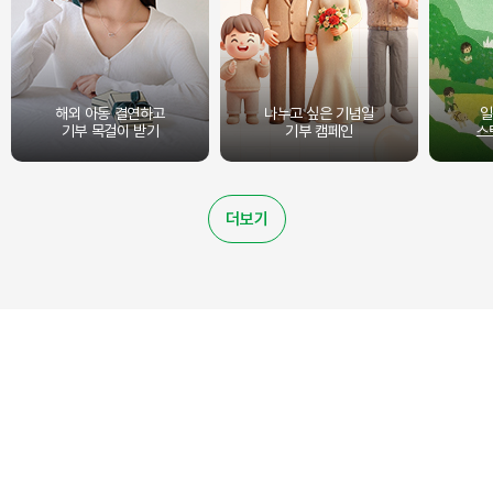
해외 아동 결연하고
나누고 싶은 기념일
일
기부 목걸이 받기
기부 캠페인
스
더보기