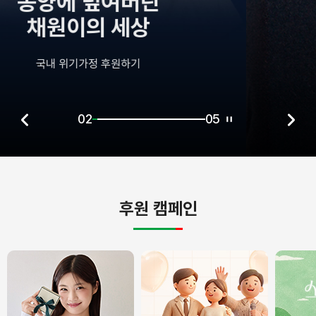
중환자실에
혼자 남겨진 정원이
국내 장애아동 후원하기
02
05
후원 캠페인