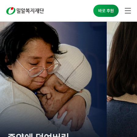
밀알복지재단
바로 후원