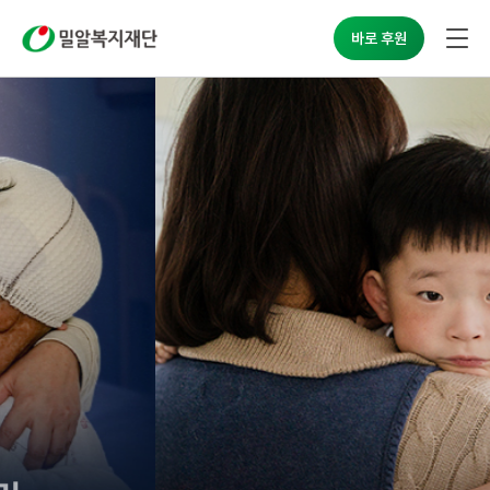
밀알복지재단
바로 후원