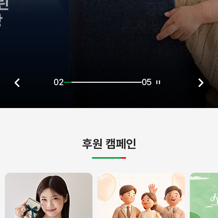
중환자실에
혼자 남겨진 정원이
국내 장애아동 후원하기
02
05
후원 캠페인