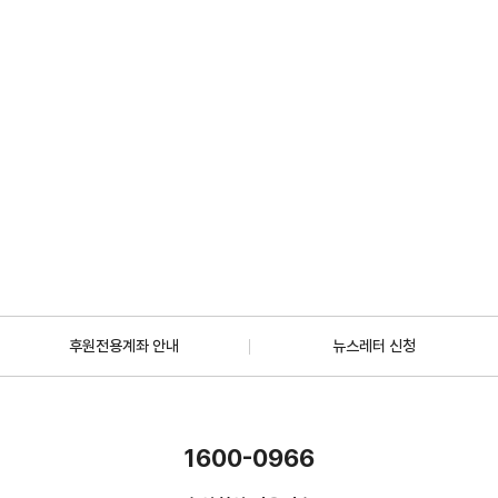
2026.07.01
일반
[안내] 7월 5일 오후 1시 30분, KBS 바다건너사랑 ‘배우 한지혜(우간다)
편’ 방송
2026.06.29
더보기
후원전용계좌 안내
뉴스레터 신청
1600-0966