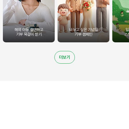
해외 아동 결연하고
나누고 싶은 기념일
일
기부 목걸이 받기
기부 캠페인
스
더보기