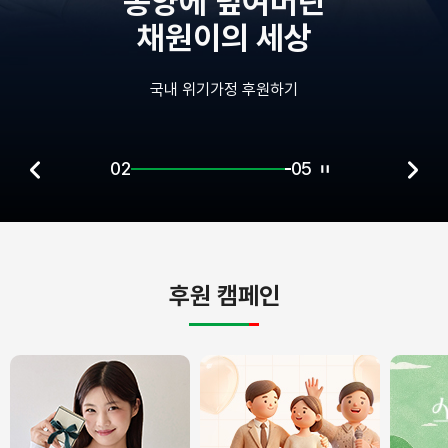
덮여버린
의 세상
정 후원하기
02
05
후원 캠페인