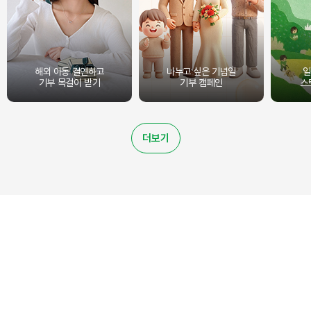
해외 아동 결연하고
나누고 싶은 기념일
일
기부 목걸이 받기
기부 캠페인
스
더보기