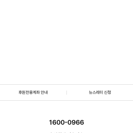
2026.07.01
일반
[안내] 7월 5일 오후 1시 30분, KBS 바다건너사랑 ‘배우 한지혜(우간다)
편’ 방송
2026.06.29
더보기
후원전용계좌 안내
뉴스레터 신청
1600-0966