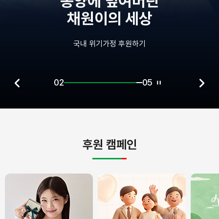
양에 덮여버린
원이의 세상
내 위기가정 후원하기
02
05
후원 캠페인