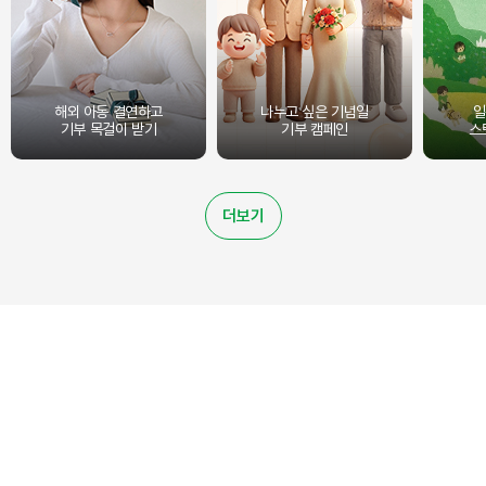
해외 아동 결연하고
나누고 싶은 기념일
일
기부 목걸이 받기
기부 캠페인
스
더보기