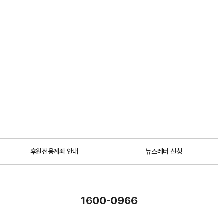
2026.07.01
일반
[안내] 7월 5일 오후 1시 30분, KBS 바다건너사랑 ‘배우 한지혜(우간다)
편’ 방송
2026.06.29
더보기
후원전용계좌 안내
뉴스레터 신청
1600-0966