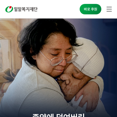
밀알복지재단
바로 후원