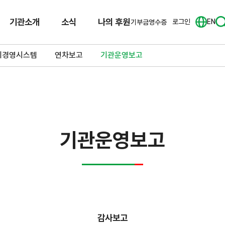
기관소개
소식
나의 후원
로그인
EN
기부금영수증
리경영시스템
연차보고
기관운영보고
기관운영보고
감사보고