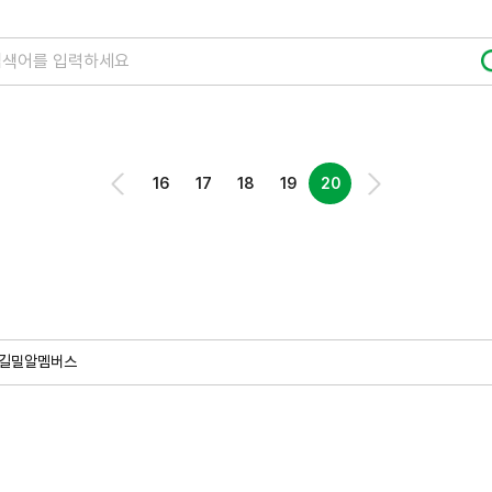
16
17
18
19
20
길
밀알멤버스