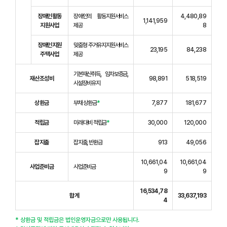
장애인활동
장애인의 활동지원서비스
4,480,89
1,141,959
지원사업
제공
8
장애인지원
맞춤형 주거유지지원서비스
23,195
84,238
주택사업
제공
기본재산취득, 임차보증금,
재산조성비
98,891
518,519
시설장비유지
상환금
부채 상환금
*
7,877
181,677
적립금
미래 대비 적립금
*
30,000
120,000
잡지출
잡지출, 반환금
913
49,056
10,661,04
10,661,04
사업준비금
사업준비금
9
9
16,534,78
합계
33,637,193
4
* 상환금 및 적립금은 법인운영자금으로만 사용됩니다.