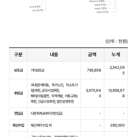
(단위 : 천원)
구분
내용
금액
누계
2,342,09
보조금
기타보조금
783,858
5
국내(장애아동, 독거노인, 저소득가
정)후원, 공모사업후원,
3,670,94
13,858,97
후원금
해외(아동결연, 지역개발, 아동교육)
0
8
후원, 긴급구호후원, 법인운영후원
전입금
다른회계로부터의전입금
-
-
재산수입
재산매각수입 외
-
280,000