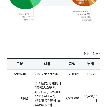
(단위 : 천원)
구분
내용
금액
누계
운영관리비
인건비 등 재단운영관리비
200,162
815,216
국내아동결연, 장애인/장애
아동 의료 및 교육지원,
위기가정지원, 지역사회복
지사업, 인식개선사업,
10,436,00
국내사업
2,563,990
발달장애인주간활동서비스,
4
밀알문화예술센터,