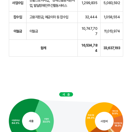
굿윌스토어사업, 장애인활동지원사
사업수입
1,299,835
5,083,592
업, 발달장애인주간활동서비스
잡수입
고용지원금, 예금이자 등 잡수입
32,444
1,058,554
10,747,70
이월금
이월금
11,013,974
7
16,534,78
합계
33,637,193
4