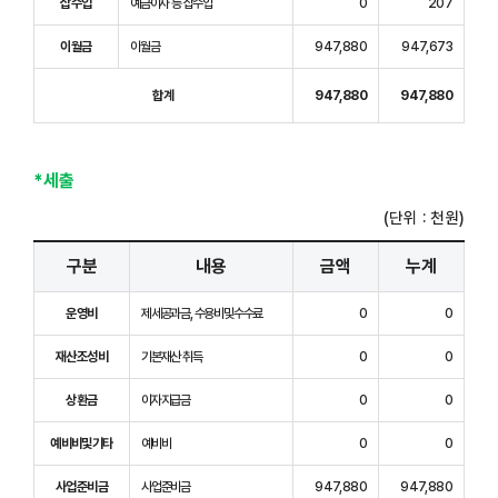
잡수입
예금이자 등 잡수입
0
207
이월금
이월금
947,880
947,673
합계
947,880
947,880
*세출
(단위 : 천원)
구분
내용
금액
누계
운영비
제세공과금, 수용비및수수료
0
0
재산조성비
기본재산 취득
0
0
상환금
이자지급금
0
0
예비비및기타
예비비
0
0
사업준비금
사업준비금
947,880
947,880