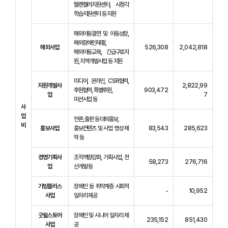
헬렌켈러지원센터, 시청각
학습지원센터 등 지원
해외아동결연 및 아동성장,
해외장애인재활,
해외사업
526,308
2,042,818
해외아동교육, 긴급구호지
원, 지역개발사업 등 지원
미디어, 온라인, CSR협력,
자원개발사
2,822,99
후원협력, 특별후원,
903,472
업
7
미션사업 등
사
업
언론, 출판 등 대외홍보,
비
홍보사업
홍보컨텐츠 및 사업 영상 제
83,543
285,623
작 등
경영기획사
조직역량강화, 기획사업, 전
58,273
276,716
업
산개발 등
기빙플러스
장애인 등 취약계층 사회적
-
10,952
사업
일자리 제공
굿윌스토어
장애인 및 시니어 일자리 제
235,152
851,430
사업
공