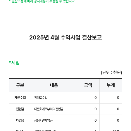
* 결산조정에 따라 공시내용이 수정될 수 있습니다.
2025년 4월 수익사업 결산보고
*세입
(단위 : 천원)
구분
내용
금액
누계
재산수입
임대료수입
0
0
전입금
다른회계로부터의 전입금
0
0
차입금
금융기관차입금
0
0