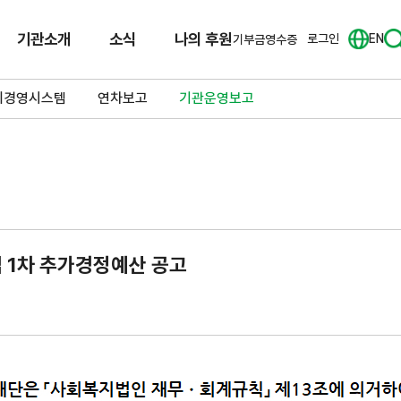
기관소개
소식
나의 후원
로그인
EN
기부금영수증
리경영시스템
연차보고
기관운영보고
 1차 추가경정예산 공고