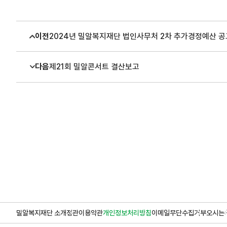
이전
2024년 밀알복지재단 법인사무처 2차 추가경정예산 공
다음
제21회 밀알콘서트 결산보고
밀알복지재단 소개
정관
이용약관
개인정보처리방침
이메일무단수집거부
오시는 