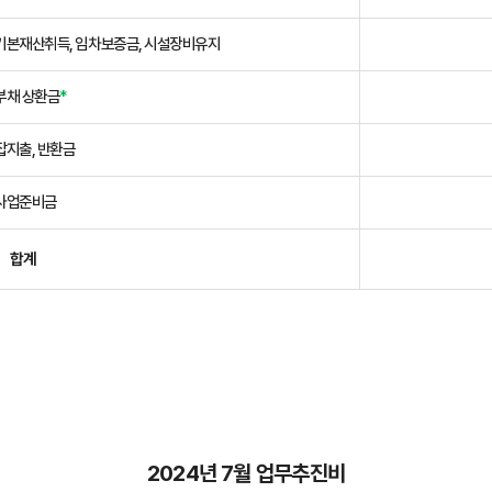
기본재산취득, 임차보증금, 시설장비유지
부채 상환금
*
잡지출, 반환금
사업준비금
합계
2024년 7월 업무추진비