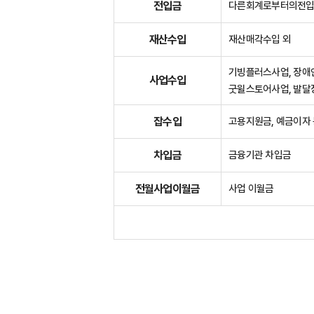
전입금
다른회계로부터의전
재산수입
재산매각수입 외
기빙플러스사업, 장애
사업수입
굿윌스토어사업, 발
잡수입
고용지원금, 예금이자 
차입금
금융기관 차입금
전월사업이월금
사업 이월금