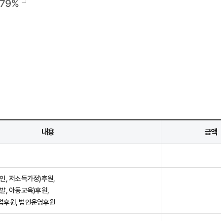
내용
금액
인, 저소득가정)후원,
발, 아동교육)후원,
업후원, 법인운영후원