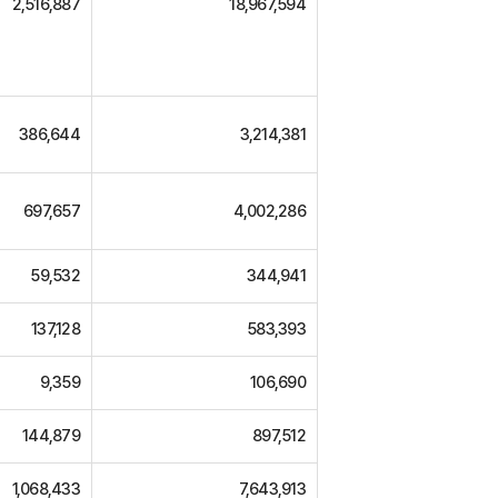
2,516,887
18,967,594
386,644
3,214,381
697,657
4,002,286
59,532
344,941
137,128
583,393
9,359
106,690
144,879
897,512
1,068,433
7,643,913