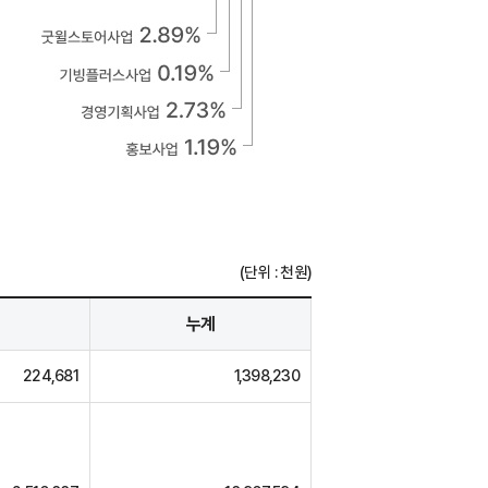
(단위 : 천원)
누계
224,681
1,398,230