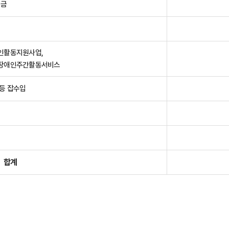
입금
인활동지원사업,
달장애인주간활동서비스
등 잡수입
합계