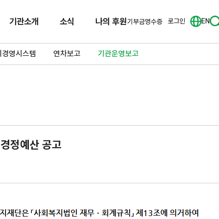
기관소개
소식
나의 후원
로그인
EN
기부금영수증
리경영시스템
연차보고
기관운영보고
가경정예산 공고