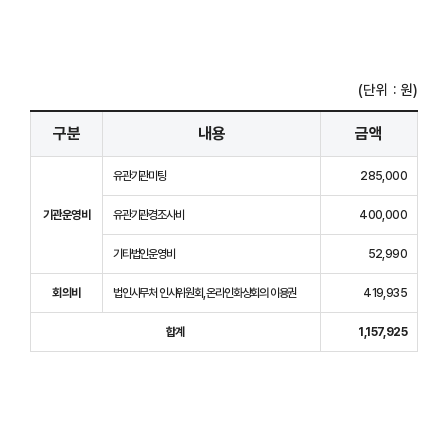
(단위 : 원)
구분
내용
금액
유관기관미팅
285,000
기관운영비
유관기관경조사비
400,000
기타법인운영비
52,990
회의비
법인사무처 인사위원회, 온라인화상회의 이용권
419,935
합계
1,157,925