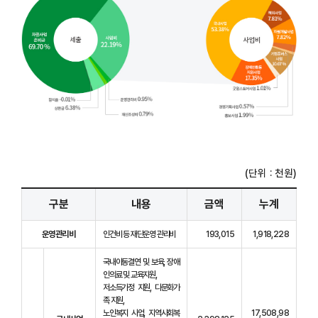
(단위 : 천원)
구분
내용
금액
누계
운영관리비
인건비 등 재단운영 관리비
193,015
1,918,228
국내아동결연 및 보육, 장애
인의료 및 교육지원,
저소득가정 지원, 다문화가
족 지원,
노인복지 사업, 지역사회복
17,508,98