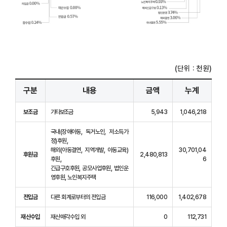
(단위 : 천원)
구분
내용
금액
누계
보조금
기타보조금
5,943
1,046,218
국내(장애아동, 독거노인, 저소득가
정)후원,
해외(아동결연, 지역개발, 아동교육)
30,701,04
후원금
2,480,813
후원,
6
긴급구호후원, 공모사업후원, 법인운
영후원, 노인복지주택
전입금
다른 회계로부터의 전입금
116,000
1,402,678
재산수입
재산매각수입 외
0
112,731