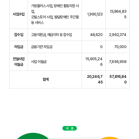
기빙플러스 사업, 장애인 활동지원 사
업,
13,864,83
사업수입
1,990,123
굿윌스토어 사업, 발달장애인 주간활
5
동 서비스
잡수입
고용지원금, 예금이자 등 잡수입
48,620
2,962,374
차입금
금융기관 차입금
0
70,000
전월사업
15,605,24
사업 이월금
7,656,958
이월금
6
20,246,7
57,816,84
합계
45
0