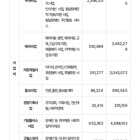
국내사업
2,398,125
지 사업,
0
인식개선 사업, 발달장애인
작가양성지원 사업,
발달장애인 주간활동 서비
스
해외아동 결연, 해외아동 교
육, 긴급구호 지원,
3,462,27
해외사업
350,989
재활복지 사업, 지역개발 사
9
업 등 지원
사
미디어, 온라인, CSR협력,
업
자원개발사
후원협력 사업, 특별후원 사
351,277
3,043,072
비
업
업
홍보사업
언론, 출판, 홍보물 제작
89,224
990,545
경영기획사
조직강화, 기획사업, 전산개
25,415
335,159
업
발, 사회적경제
기빙플러스
장애인 등 취약계층 사회적
452,362
4,688,143
사업
일자리 제공
굿윌스토어
장애인 및 시니어 일자리 창