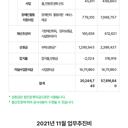
45,611
469,840
사업
출, 친환경 문화 선도
장애인활동
장애인의 활동지원 서비스
779,310
7,969,757
지원사업
제공
기본재산취득, 임차보증금,
재산조성비
160,636
612,621
시설장비유지
상환금
부채 상환금
*
1,290,945
2,389,437
잡지출
잡지출, 반환금
-2,024
316,919
차월사업준비금
사업준비금
14,111,860
14,111,860
20,246,7
57,816,84
합계
45
0
* 상환금은 법인운영자금으로만 사용됩니다.
* 결산조정에 따라 공시내용이 수정될 수 있습니다.
2021년 11월 업무추진비