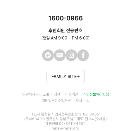
1600-0966
후원회원 전용번호
(평일 AM 9:00 ~ PM 6:00)
FAMILY SITE
밀알복지재단 소개
정관
이용약관
개인정보처리방침
이메일무단수집거부
오시는 길
대표자 홍정길 사업자등록번호 213-82-04651
(우)06349 서울특별시 강남구 밤고개로1길 34 (수서동)
대표전화 02-3411-4664
miral@miral.org