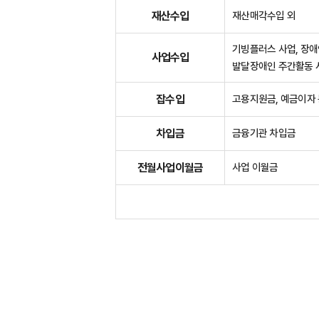
재산수입
재산매각수입 외
기빙플러스 사업, 장애
사업수입
발달장애인 주간활동 
잡수입
고용지원금, 예금이자 
차입금
금융기관 차입금
전월사업이월금
사업 이월금