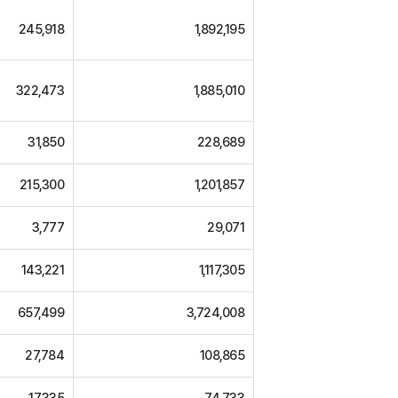
245,918
1,892,195
322,473
1,885,010
31,850
228,689
215,300
1,201,857
3,777
29,071
143,221
1,117,305
657,499
3,724,008
27,784
108,865
17,335
74,733