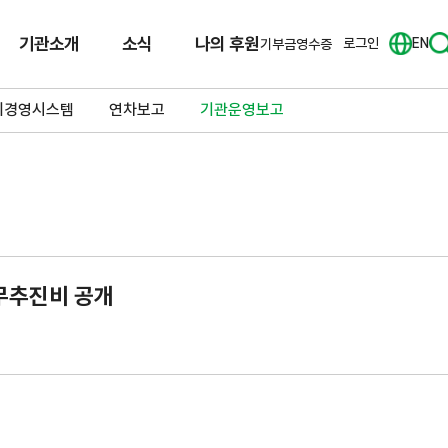
기관소개
소식
나의 후원
로그인
EN
기부금영수증
리경영시스템
연차보고
기관운영보고
업무추진비 공개