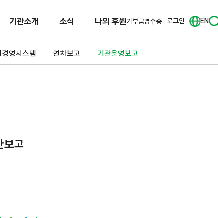
기관소개
소식
나의 후원
로그인
EN
기부금영수증
리경영시스템
연차보고
기관운영보고
결산보고