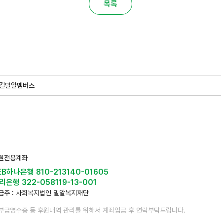
목록
길
밀알멤버스
원전용계좌
EB하나은행 810-213140-01605
리은행 322-058119-13-001
금주 : 사회복지법인 밀알복지재단
부금영수증 등 후원내역 관리를 위해서 계좌입금 후 연락부탁드립니다.