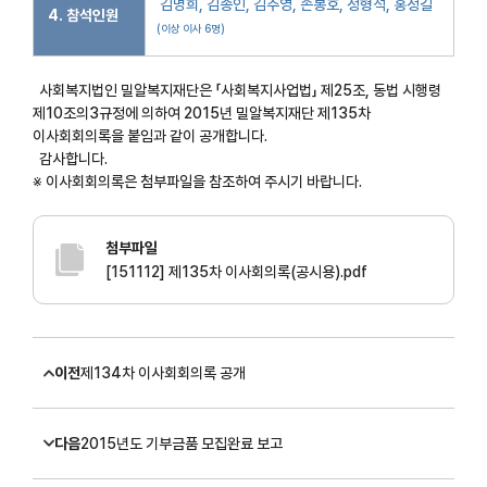
김명희, 김종인, 김주영, 손봉호, 정형석, 홍정길
4. 참석인원
(이상 이사 6명)
사회복지법인 밀알복지재단은 「사회복지사업법」 제25조, 동법 시행령
제10조의3규정에 의하여 2015년 밀알복지재단 제135차
이사회회의록을 붙임과 같이 공개합니다.
감사합니다.
※ 이사회회의록은 첨부파일을 참조하여 주시기 바랍니다.
첨부파일
[151112] 제135차 이사회의록(공시용).pdf
이전
제134차 이사회회의록 공개
다음
2015년도 기부금품 모집완료 보고