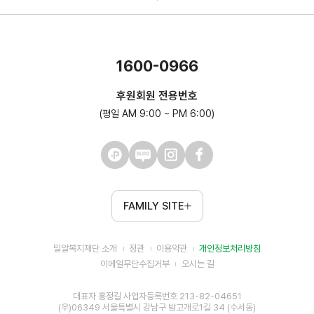
1600-0966
후원회원 전용번호
(평일 AM 9:00 ~ PM 6:00)
FAMILY SITE
밀알복지재단 소개
정관
이용약관
개인정보처리방침
이메일무단수집거부
오시는 길
대표자 홍정길 사업자등록번호 213-82-04651
(우)06349 서울특별시 강남구 밤고개로1길 34 (수서동)