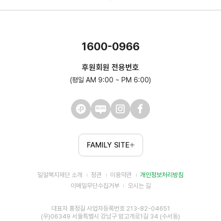
1600-0966
후원회원 전용번호
(평일 AM 9:00 ~ PM 6:00)
FAMILY SITE
밀알복지재단 소개
정관
이용약관
개인정보처리방침
이메일무단수집거부
오시는 길
대표자 홍정길 사업자등록번호 213-82-04651
(우)06349 서울특별시 강남구 밤고개로1길 34 (수서동)