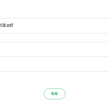
시용.pdf
목록