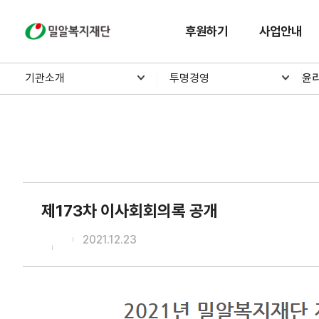
밀알복지재단
후원하기
사업안내
기관소개
투명경영
윤
제173차 이사회회의록 공개
2021.12.23