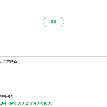
목록
길
밀알멤버스
원전용계좌
EB하나은행 810-213140-01605