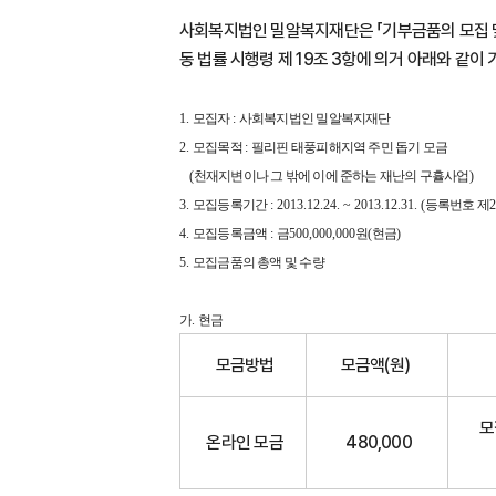
사회복지법인 밀알복지재단은 「기부금품의 모집 및
동 법률 시행령 제 19조 3항에 의거 아래와 같
1.
모집자
:
사회복지법인 밀알복지재단
2.
모집목적
:
필리핀 태풍피해지역 주민 돕기 모금
(
천재지변이나 그 밖에 이에 준하는 재난의 구휼사업
)
3.
모집등록기간
: 2013.12.24. ~ 2013.12.31. (
등록번호 제
2
4.
모집등록금액
:
금
500,000,000
원
(
현금
)
5.
모집금품의 총액 및 수량
가
.
현금
모금방법
모금액(원)
모
온라인 모금
480,000