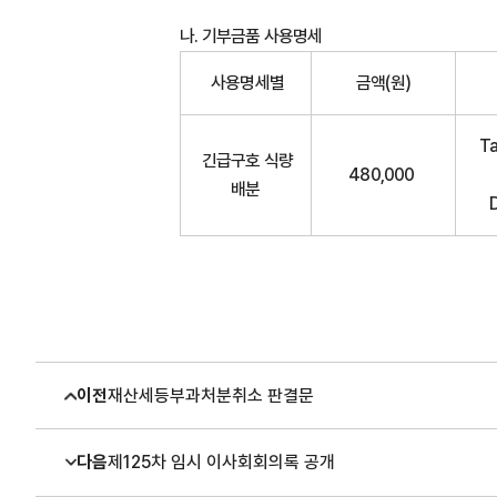
나. 기부금품 사용명세
사용명세별
금액(원)
T
긴급구호 식량
480,000
배분
이전
재산세등부과처분취소 판결문
다음
제125차 임시 이사회회의록 공개