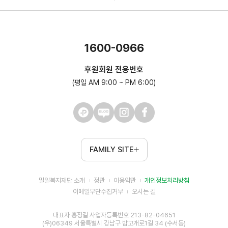
1600-0966
후원회원 전용번호
(평일 AM 9:00 ~ PM 6:00)
FAMILY SITE
밀알복지재단 소개
정관
이용약관
개인정보처리방침
이메일무단수집거부
오시는 길
대표자 홍정길 사업자등록번호 213-82-04651
(우)06349 서울특별시 강남구 밤고개로1길 34 (수서동)