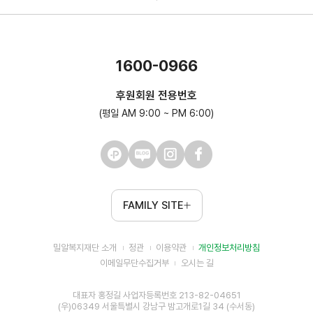
1600-0966
후원회원 전용번호
(평일 AM 9:00 ~ PM 6:00)
FAMILY SITE
밀알복지재단 소개
정관
이용약관
개인정보처리방침
이메일무단수집거부
오시는 길
대표자 홍정길 사업자등록번호 213-82-04651
(우)06349 서울특별시 강남구 밤고개로1길 34 (수서동)