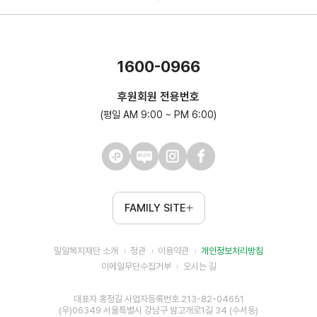
1600-0966
후원회원 전용번호
(평일 AM 9:00 ~ PM 6:00)
FAMILY SITE
밀알복지재단 소개
정관
이용약관
개인정보처리방침
이메일무단수집거부
오시는 길
대표자 홍정길 사업자등록번호 213-82-04651
(우)06349 서울특별시 강남구 밤고개로1길 34 (수서동)