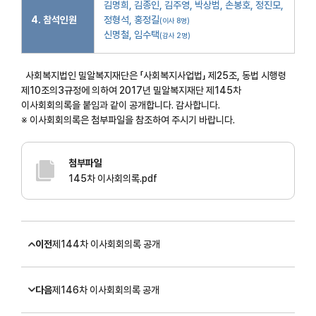
김명희, 김종인, 김주영, 박상범, 손봉호, 정진모,
4. 참석인원
정형석, 홍정길
(이사 8명)
신명철, 임수택
(감사 2명)
사회복지법인 밀알복지재단은 「사회복지사업법」 제25조, 동법 시행령
제10조의3규정에 의하여 2017년 밀알복지재단 제145차
이사회회의록을 붙임과 같이 공개합니다. 감사합니다.
※ 이사회회의록은 첨부파일을 참조하여 주시기 바랍니다.
첨부파일
145차 이사회의록.pdf
이전
제144차 이사회회의록 공개
다음
제146차 이사회회의록 공개