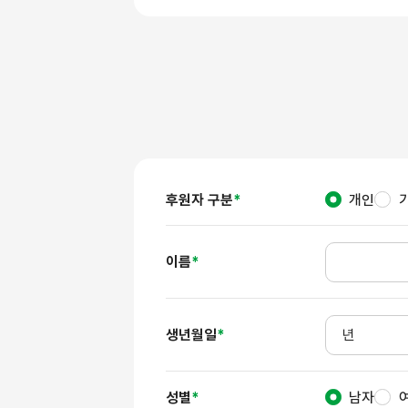
후원자 구분
*
개인
이름
*
년
생년월일
*
성별
*
남자