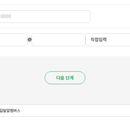
@
직접입력
다음 단계
길
밀알멤버스