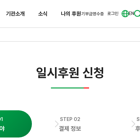
기관소개
소식
나의 후원
로그인
EN
기부금영수증
일시후원 신청
01
STEP 02
S
분야
결제 정보
후