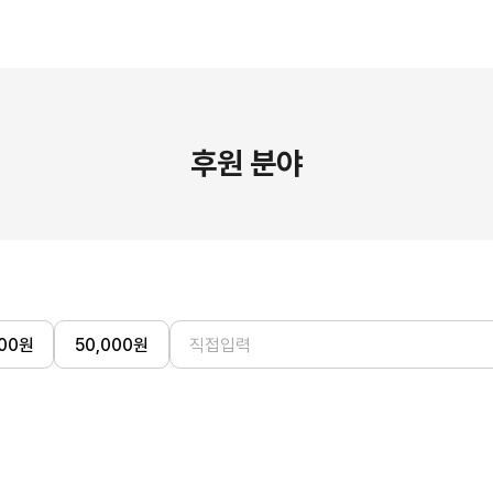
후원 분야
00
원
50,000
원