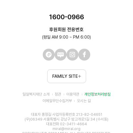
1600-0966
후원회원 전용번호
(평일 AM 9:00 ~ PM 6:00)
FAMILY SITE
밀알복지재단 소개
정관
이용약관
개인정보처리방침
이메일무단수집거부
오시는 길
대표자 홍정길 사업자등록번호 213-82-04651
(우)06349 서울특별시 강남구 밤고개로1길 34 (수서동)
대표전화 02-3411-4664
miral@miral.org