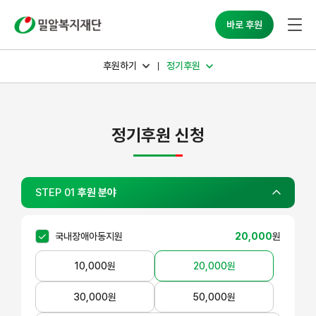
밀알복지재단
바로 후원
후원하기
후원하기
정기후원
정기후원
정기후원 신청
STEP 01
후원 분야
국내장애아동지원
20,000
원
10,000
원
20,000
원
30,000
원
50,000
원