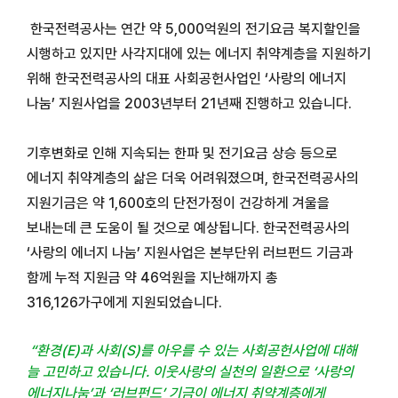
한국전력공사는 연간 약
5,000
억원의 전기요금 복지할인을
시행하고 있지만 사각지대에 있는 에너지 취약계층을 지원하기
위해 한국전력공사의 대표 사회공헌사업인
‘
사랑의 에너지
나눔
’
지원사업을
2003
년부터
21
년째 진행하고 있습니다.
기후변화로 인해 지속되는 한파 및 전기요금 상승 등으로
에너지 취약계층의 삶은 더욱 어려워졌으며
,
한국전력공사의
지원기금은 약
1,600
호의 단전가정이 건강하게 겨울을
보내는데 큰 도움이 될 것으로 예상됩니다
.
한국전력공사의
‘
사랑의 에너지 나눔
’
지원사업은 본부단위 러브펀드 기금과
함께 누적 지원금 약
46
억원을 지난해까지 총
316,126
가구에게 지원되었습니다.
“
환경
(E)
과 사회
(S)
를 아우를 수 있는 사회공헌사업에 대해
늘 고민하고 있습니다.
이웃사랑의 실천의 일환으로
‘
사랑의
에너지나눔
’
과
‘
러브펀드
’
기금이 에너지 취약계층에게